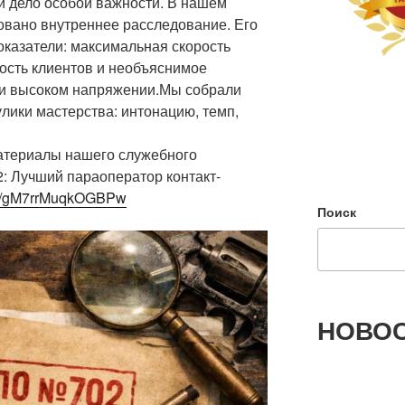
и дело особой важности. В нашем
овано внутреннее расследование. Его
казатели: максимальная скорость
ость клиентов и необъяснимое
ри высоком напряжении.Мы собрали
улики мастерства: интонацию, темп,
атериалы нашего служебного
 Лучший параоператор контакт-
ru/i/gM7rrMuqkOGBPw
Поиск
НОВОС