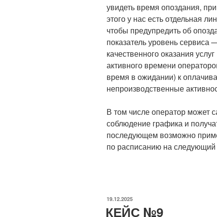
увидеть время опоздания, пр
этого у нас есть отдельная ли
чтобы предупредить об опозда
показатель уровень сервиса 
качественного оказания услуг
активного времени операторов
время в ожидании) к оплачив
непроизводственные активнос
В том числе оператор может 
соблюдение графика и получат
последующем возможно приме
по расписанию на следующий
ОПУБЛИКОВАНО
19.12.2025
КЕЙС №9