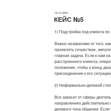
ОПУБЛИКОВАНО
19.12.2025
КЕЙС №5
1) Подстройка под клиента п
Важно независимо от того, к
проявлять сочувствие, эмпати
главная задача. Если к нам на
расстроенного клиента, опера
положение, чтобы к концу диа
присоединение к его ситуации
2) Неформально-деловой стиль
Все зависит от сферы деятель
направлениях действительно
делового тона общения. Если 