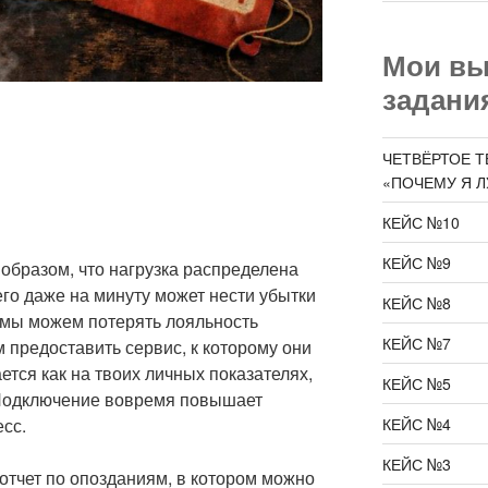
Мои в
задани
ЧЕТВЁРТОЕ Т
«ПОЧЕМУ Я 
КЕЙС №10
КЕЙС №9
образом, что нагрузка распределена
го даже на минуту может нести убытки
КЕЙС №8
 мы можем потерять лояльность
КЕЙС №7
м предоставить сервис, к которому они
тся как на твоих личных показателях,
КЕЙС №5
. Подключение вовремя повышает
КЕЙС №4
сс.
КЕЙС №3
отчет по опозданиям, в котором можно