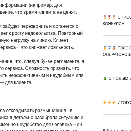
 информации (например, для
ение, что время клиента не ценят.
СПИСО
КОНКУРСА
т забудет перезвонить и останется с
дет к росту недовольства. Повторный
ную нагрузку на линию. Клиент
ервиса», что снижает лояльность.
ГОЛОС
ОПЕРАТОРОВ
ание, что, следуя букве регламента, я
о сервиса. Сложность признать, что
быть неэффективным и неудобным для
С НОВЫМ 2
 — для клиента.
ИТОГО
тала откладывать размышления «в
онка я детально разобрала ситуацию и
именно неудобство для человека – он