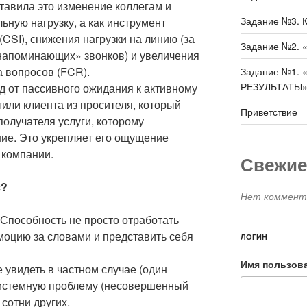
тавила это изменение коллегам и
Задание №3. 
ьную нагрузку, а как инструмент
CSI), снижения нагрузки на линию (за
Задание №2.
напоминающих» звонков) и увеличения
а вопросов (FCR).
Задание №1.
РЕЗУЛЬТАТЫ
д от пассивного ожидания к активному
ли клиента из просителя, который
Приветствие
получателя услуги, которому
ие. Это укрепляет его ощущение
 компании.
Свежие
с?
Нет коммента
 Способность не просто отработать
моцию за словами и представить себя
ЛОГИН
Имя пользов
увидеть в частном случае (один
системную проблему (несовершенный
 сотни других.