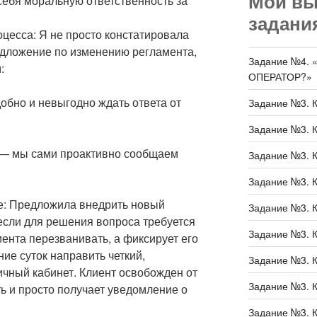
Мои в
 себя моральную ответственность за
задани
цесса: Я не просто констатировала
едложение по изменению регламента,
Задание №4.
:
ОПЕРАТОР?»
обно и невыгодно ждать ответа от
Задание №3. 
Задание №3. 
 — мы сами проактивно сообщаем
Задание №3. 
Задание №3. 
е: Предложила внедрить новый
Задание №3. 
 если для решения вопроса требуется
Задание №3. 
иента перезванивать, а фиксирует его
ние суток направить четкий,
Задание №3. 
ичный кабинет. Клиент освобожден от
Задание №3. 
ь и просто получает уведомление о
Задание №3. 