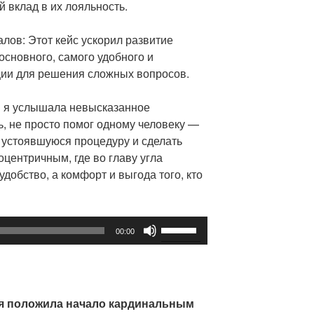
 вклад в их лояльность.
лов: Этот кейс ускорил развитие
основного, самого удобного и
ии для решения сложных вопросов.
ом я услышала невысказанное
, не просто помог одному человеку —
 устоявшуюся процедуру и сделать
центричным, где во главу угла
добство, а комфорт и выгода того, кто
Используйте
00:00
клавиши
вверх/
вниз,
чтобы
ая положила начало кардинальным
увеличить