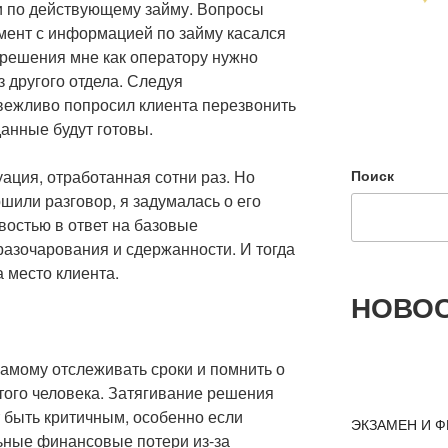
ли по действующему займу. Вопросы
мент с информацией по займу касался
 решения мне как оператору нужно
 другого отдела. Следуя
вежливо попросил клиента перезвонить
данные будут готовы.
уация, отработанная сотни раз. Но
Поиск
ршили разговор, я задумалась о его
востью в ответ на базовые
разочарования и сдержанности. И тогда
 место клиента.
НОВОС
амому отслеживать сроки и помнить о
ятого человека. Затягивание решения
т быть критичным, особенно если
ЭКЗАМЕН И Ф
ьные финансовые потери из-за