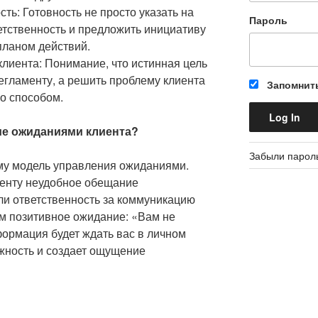
ть: Готовность не просто указать на
Пароль
ветственность и предложить инициативу
планом действий.
клиента: Понимание, что истинная цель
егламенту, а решить проблему клиента
Запомнит
о способом.
ие ожиданиями клиента?
Забыли парол
му модель управления ожиданиями.
иенту неудобное обещание
ли ответственность за коммуникацию
м позитивное ожидание: «Вам не
формация будет ждать вас в личном
ожность и создает ощущение