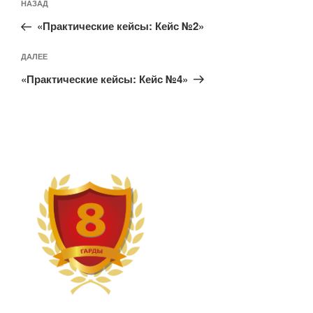
Предыдущая
НАЗАД
по
запись:
записям
«Практические кейсы: Кейс №2»
Следующая
ДАЛЕЕ
запись
«Практические кейсы: Кейс №4»