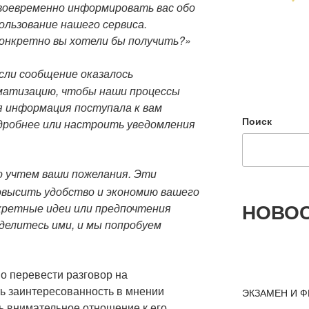
воевременно информировать вас обо
ользование нашего сервиса.
онкретно вы хотели бы получить?»
сли сообщение оказалось
матизацию, чтобы наши процессы
 информация поступала к вам
Поиск
дробнее или настроить уведомления
 учтем ваши пожелания. Эти
овысить удобство и экономию вашего
НОВОС
нкретные идеи или предпочтения
оделитесь ими, и мы попробуем
о перевести разговор на
ть заинтересованность в мнении
ЭКЗАМЕН И Ф
ь внимательное отношение к его