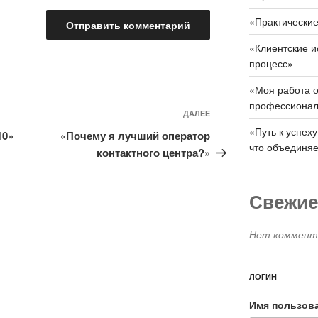
«Практические
«Клиентские и
процесс»
«Моя работа о
профессионал
Следующая
ДАЛЕЕ
«Путь к успеху
запись
10»
«Почему я лучший оператор
что объединя
контактного центра?»
Свежие
Нет коммента
ЛОГИН
Имя пользов