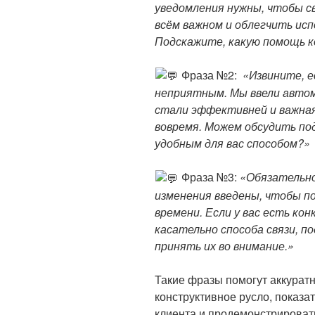
уведомления нужны, чтобы с
всём важном и облегчить исп
Подскажите, какую помощь к
Фраза №2:
«Из
вините, е
неприятным. Мы ввели авто
стали эффективней и важная
вовремя. Можем обсудить по
удобным для вас способом?»
Фраза №3:
«Обязательно
изменения введены, чтобы п
времени. Если у вас есть ко
касательно способа связи, п
принять их во внимание.»
Такие фразы помогут аккуратн
конструктивное русло, показа
клиента и продемонстрироват