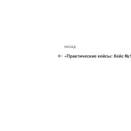
Навигация
Предыдущая
НАЗАД
по
запись:
«Практические кейсы: Кейс №
записям