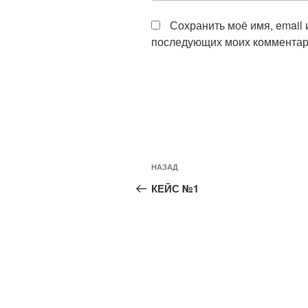
Сохранить моё имя, email 
последующих моих комментар
Навигация
Предыдущая
НАЗАД
по
запись:
КЕЙС №1
записям