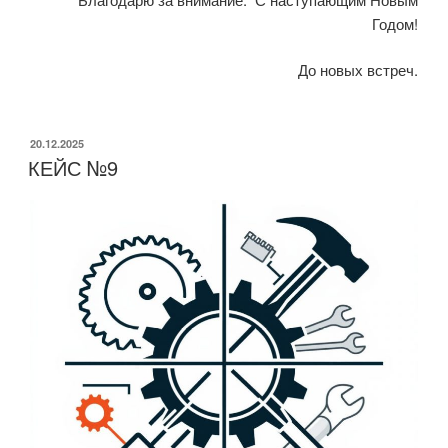
Годом!
До новых встреч.
ОПУБЛИКОВАНО
20.12.2025
КЕЙС №9